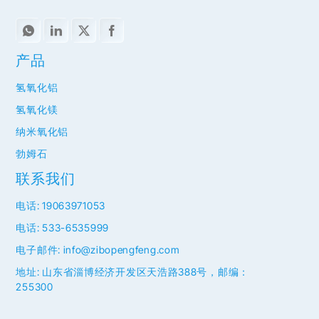
产品
氢氧化铝
氢氧化镁
纳米氧化铝
勃姆石
联系我们
电话: 19063971053
电话: 533-6535999
电子邮件: info@zibopengfeng.com
地址: 山东省淄博经济开发区天浩路388号，邮编：
255300